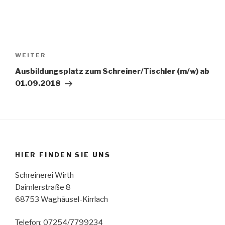
y
e
r
Beitragsnavigation
WEITER
Nächster
Beitrag
Ausbildungsplatz zum Schreiner/Tischler (m/w) ab
01.09.2018
HIER FINDEN SIE UNS
Schreinerei Wirth
Daimlerstraße 8
68753 Waghäusel-Kirrlach
Telefon: 07254/7799234